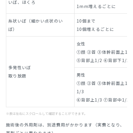
いぼ、ほくろ
1mm増えるごとに
糸状いぼ（細かい点状のい
10個まで
ぼ）
10個増えるごとに
女性
①顔 ②首 ③体幹前面上1/2
⑤背部上1/2 ⑥背部下1/2
多発性いぼ
男性
取り放題
①顔 ②首 ③体幹前面上1/
1/3
⑥背部上1/3 ⑦背部中1/3 
※表は左右にスクロールして確認することができます。
施術後の外用剤は、別途費用がかかります（実費となり、