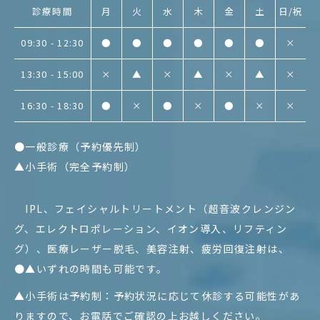
診療時間
月
火
水
木
金
土
日/祝
09:30 - 12:30
●
●
●
●
●
●
×
13:30 - 15:00
×
▲
×
▲
×
▲
×
16:30 - 18:30
●
×
●
×
●
×
×
●一般診療（予約優先制）
▲小手術（完全予約制）
IPL、フェイシャルトリートメント（超音波クレンジン
グ、エレクトロポレーション、イオン導入、リフティン
グ）、医療レーザー脱毛、美容注射、疲労回復注射は、
●▲いずれの時間も可能です。
▲小手術は予約制：予約状況に応じて休診する可能性があ
りますので、お電話でご確認の上お越しください。